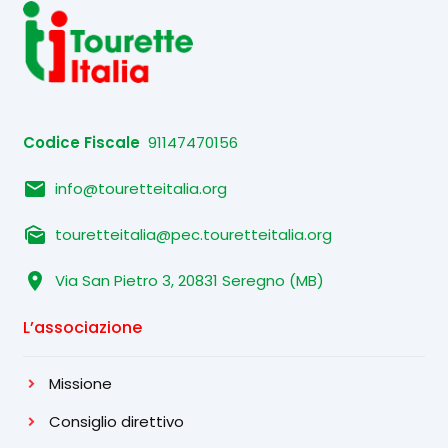
Codice Fiscale
91147470156
email
info@touretteitalia.org
mark_as_unread
touretteitalia@pec.touretteitalia.org
location_on
Via San Pietro 3, 20831 Seregno (MB)
L’associazione
Missione
Consiglio direttivo