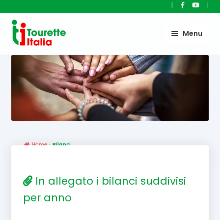
|
|
Vai
Vai
Menu
alla
al
navigazione
contenuto
Home
Bilanci
Bilanci
In allegato i bilanci suddivisi
per anno