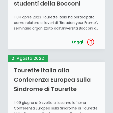
studenti della Bocconi
Il 04 aprile 2023 Tourette Italia ha partecipato
come relatore ai lavori di “Broaden your Frame”,
seminario organizzato dall’Università Bocconi di
Milano sui temi della inclusione, diversità e
disabilità. Dopo la presentazione è nato uno
Leggi
stimolante dibattito con gli oltre 250 studenti
presenti in aula che hanno manifestato il loro
apprezzamento, animando la discussione con
21 Agosto 2022
[…]
Tourette Italia alla
Conferenza Europea sulla
Sindrome di Tourette
Il 09 giugno si è svolta a Losanna la 14ma
Conferenza Europea sulla Sindrome di Tourette