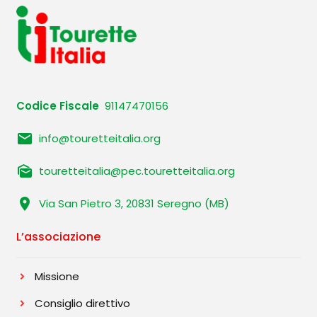
Codice Fiscale
91147470156
email
info@touretteitalia.org
mark_as_unread
touretteitalia@pec.touretteitalia.org
location_on
Via San Pietro 3, 20831 Seregno (MB)
L’associazione
Missione
Consiglio direttivo