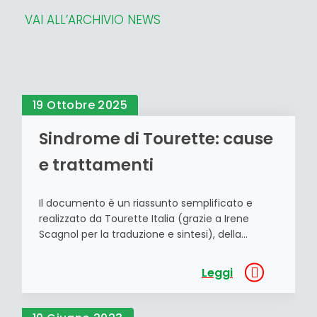
VAI ALL’ARCHIVIO NEWS
19 Ottobre 2025
Sindrome di Tourette: cause
e trattamenti
Il documento è un riassunto semplificato e
realizzato da Tourette Italia (grazie a Irene
Scagnol per la traduzione e sintesi), della
ricerca “Dal trattamento farmacologico alla
neuromodulazione: un approccio globale nella
Leggi
gestione della Sindrome di Gilles de la Tourette”
realizzata da: Edoardo Monfrini, Christian Saleh,
Domenico Servello, Phillip Jaszczuck e Mauro