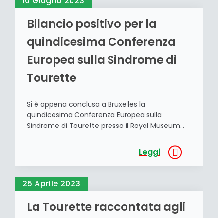
10 Giugno 2023
Porta. Il suo obiettivo […]
Bilancio positivo per la
quindicesima Conferenza
Europea sulla Sindrome di
Tourette
Si è appena conclusa a Bruxelles la
quindicesima Conferenza Europea sulla
Sindrome di Tourette presso il Royal Museum
for Central Africa. Ai lavori, organizzati da ESSTS
(European Society for the Study of Tourette
Leggi
Sindrome) e da TTAG (Tics and Tourette Across
the Globe) hanno preso parte medici,
ricercatori, scienziati e numerose associazioni di
25 Aprile 2023
pazienti provenienti […]
La Tourette raccontata agli