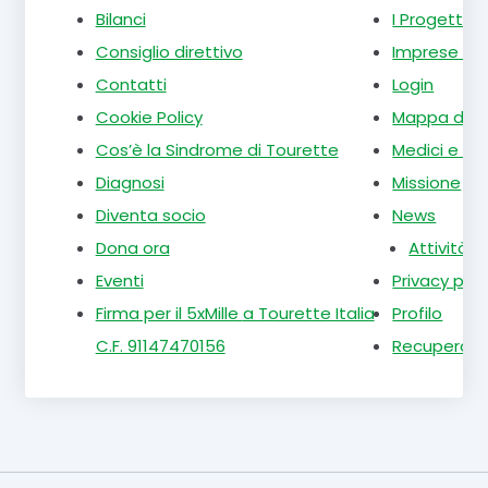
Bilanci
I Progetti
Consiglio direttivo
Imprese e l
Contatti
Login
Cookie Policy
Mappa del s
Cos’è la Sindrome di Tourette
Medici e pe
Diagnosi
Missione
Diventa socio
News
Dona ora
Attività
Eventi
Privacy poli
Firma per il 5xMille
a Tourette Italia
Profilo
C.F. 91147470156
Recupera P