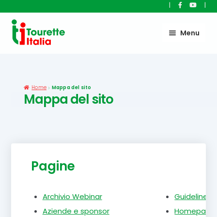
|
|
Vai
Vai
Menu
alla
al
navigazione
contenuto
Home
Mappa del sito
Mappa del sito
Pagine
Archivio Webinar
Guidelines 
Aziende e sponsor
Homepage