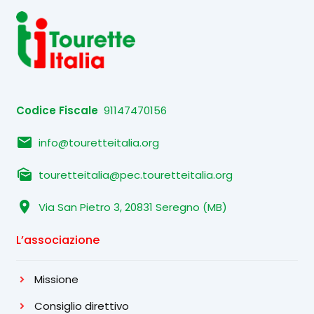
Codice Fiscale
91147470156
email
info@touretteitalia.org
mark_as_unread
touretteitalia@pec.touretteitalia.org
location_on
Via San Pietro 3, 20831 Seregno (MB)
L’associazione
Missione
Consiglio direttivo