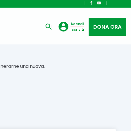
|
|
Accedi
DONA ORA
Iscriviti
 generarne una nuova.