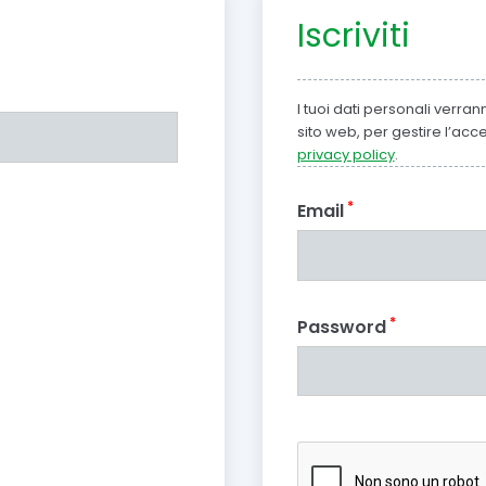
Iscriviti
I tuoi dati personali verra
sito web, per gestire l’acce
privacy policy
.
*
Email
*
Password