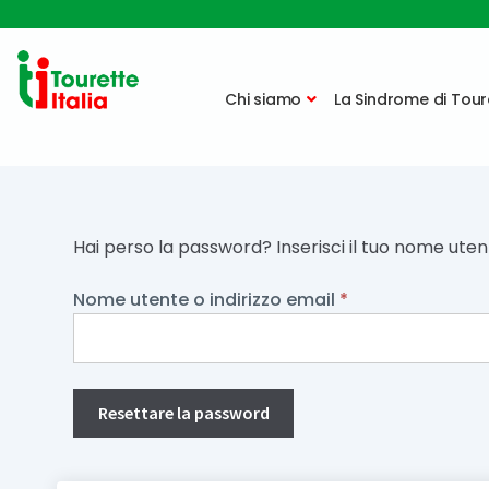
Vai
Vai
alla
al
Chi siamo
La Sindrome di Tour
navigazione
contenuto
Hai perso la password? Inserisci il tuo nome utent
Richiesto
Nome utente o indirizzo email
*
Resettare la password