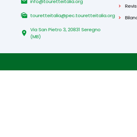
email
info@touretteitalia.org
Revis
mark_as_unread
touretteitalia@pec.touretteitalia.org
Bilan
Via San Pietro 3, 20831 Seregno
location_on
(MB)