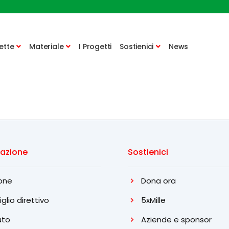
ette
Materiale
I Progetti
Sostienici
News
iazione
Sostienici
one
Dona ora
glio direttivo
5xMille
uto
Aziende e sponsor