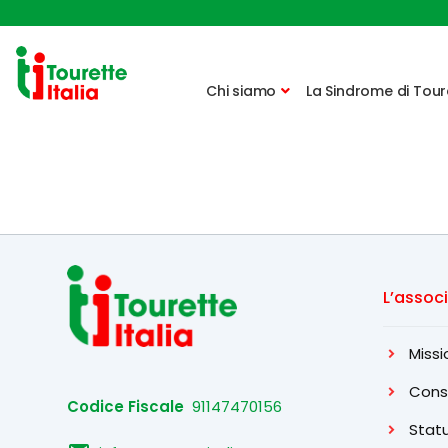
Vai
Vai
alla
al
Chi siamo
La Sindrome di Tour
navigazione
contenuto
L’assoc
Missi
Consi
Codice Fiscale
91147470156
Stat