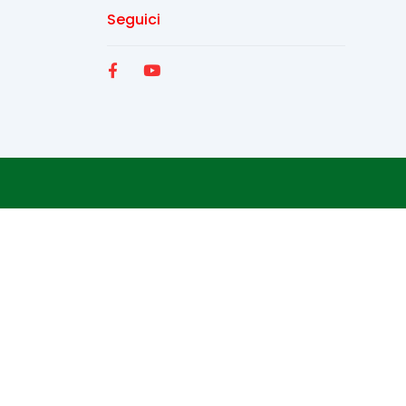
Seguici
Fac
You
ebo
Tub
ok
e