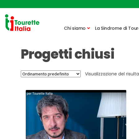
Vai
Vai
alla
al
Chi siamo
La Sindrome di Tour
navigazione
contenuto
Progetti chiusi
Visualizzazione del risult