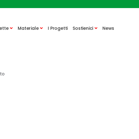
ette
Materiale
I Progetti
Sostienici
News
ato