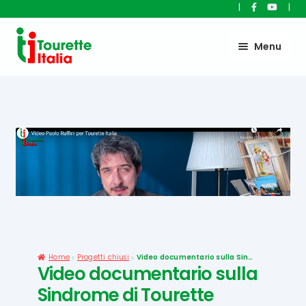
|
|
Vai
Vai
Menu
alla
al
navigazione
contenuto
Home
Progetti chiusi
Video documentario sulla Sindrome di Tourette
Video documentario sulla
Sindrome di Tourette