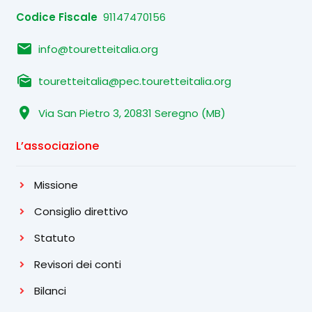
Codice Fiscale
91147470156
email
info@touretteitalia.org
mark_as_unread
touretteitalia@pec.touretteitalia.org
location_on
Via San Pietro 3, 20831 Seregno (MB)
L’associazione
Missione
Consiglio direttivo
Statuto
Revisori dei conti
Bilanci